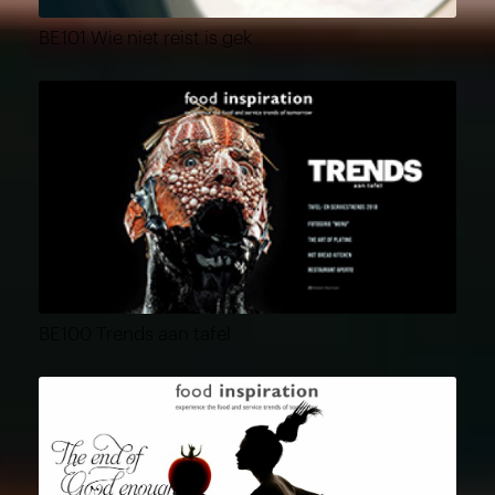
BE101 Wie niet reist is gek
BE100 Trends aan tafel