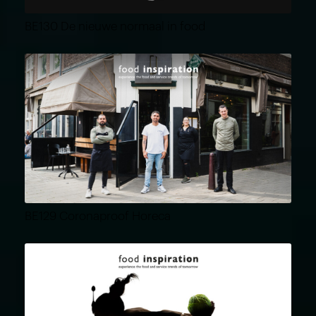
BE130 De nieuwe normaal in food
BE129 Coronaproof Horeca