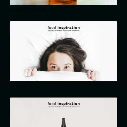
BE121 Wijntrends
BE120 Hot hotels