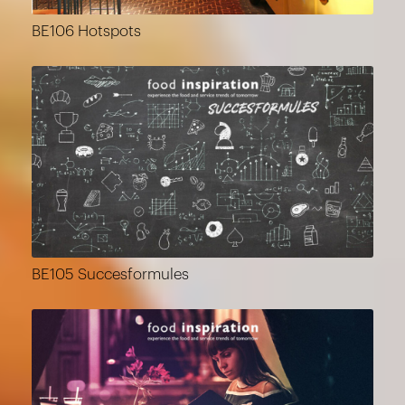
BE106 Hotspots
BE105 Succesformules