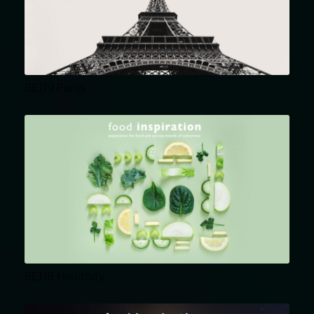
BE119 Parijs
BE118 Healthify