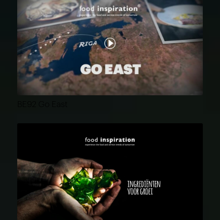
BE92 Go East