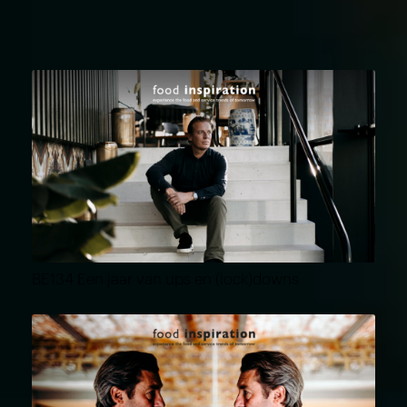
BE134 Een jaar van ups en (lock)downs