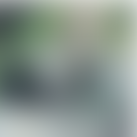

4 min
NEDERLANDSE ONDERNEMERS IN HET BUITENLAND