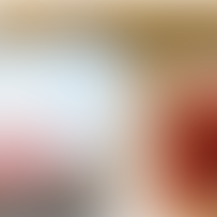
San Patrignano
5 do's voor bedrijfscatering
5 don'ts vo