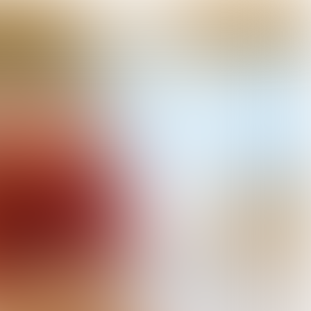
or bedrijfscatering
Watching your waste