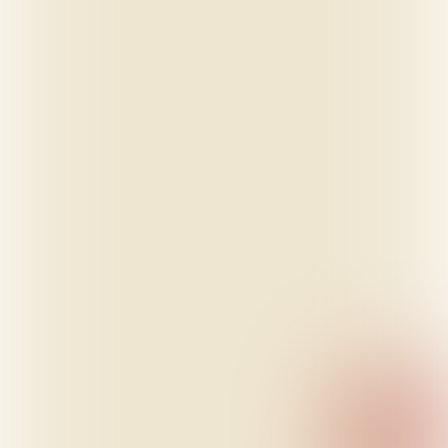
Wil je meer weten over de nieuwe koffie en
thee trends van 2020? Bezoek dan onze
website.
Naar de website