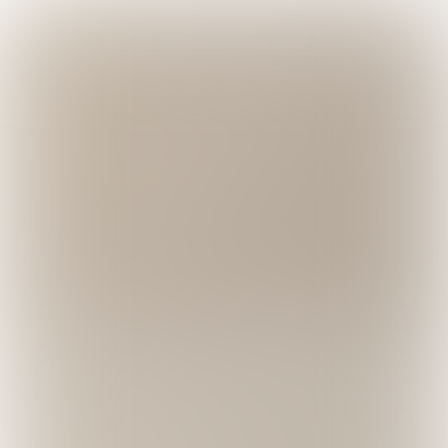
Food Unplugged, het eerste en
enige food festival van
Nederland dat geheel in het
teken staat van onversterkt eten,
is op 23 Juni alweer toe aan
haar vierde editie. Dit jaar is het
thema
barefood luxury
. We
hebben het over echt, eerlijk
eten, op een eenvoudige manier
bereid met producten uit de
buurt. Weg met opsmuk, de
schoonheid zit hem in de
eenvoud.