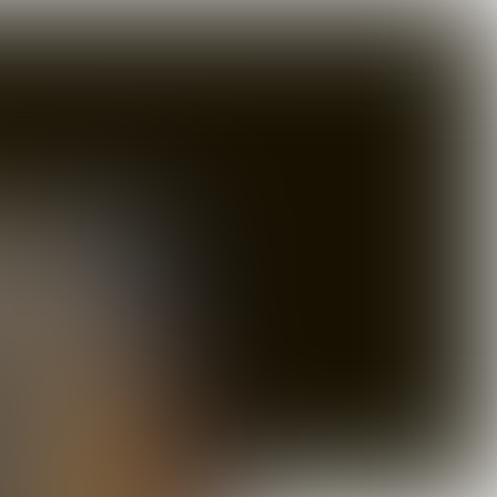

4 min
BOWLEN EN STE
ENGRILLEN 2.0