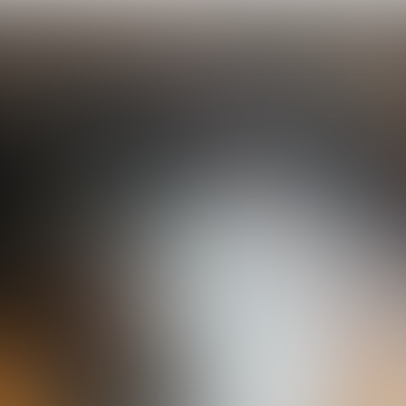
De feiten over verspilling
War on 