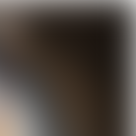
waste
Creatief met food waste
KOKS