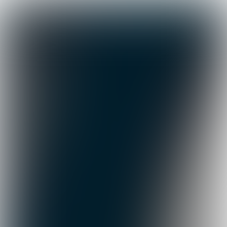

4 min