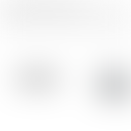
FOOD INSPIRATION WORDT MEDE
MOGELIJK GEMAAKT DOOR:
Voor meer informatie over de partners, klik op de logo's.