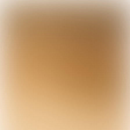

5 min