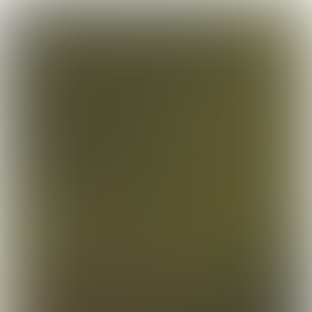

4 min