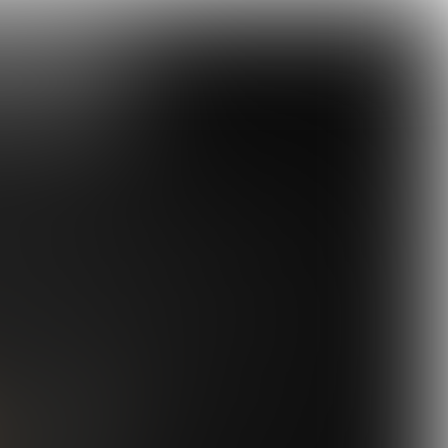
U
Spelen met eten
Cool Concepts