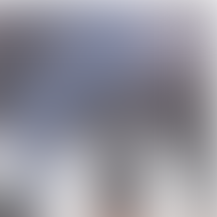

20 min
2020 IN BEELD