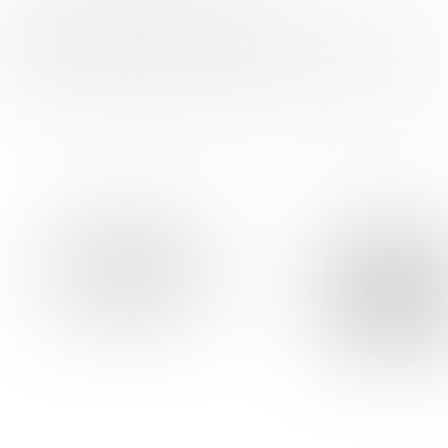
FOOD INSPIRATION WORDT MEDE
MOGELIJK GEMAAKT DOOR:
Voor meer informatie over de partners, klik op de logo's.