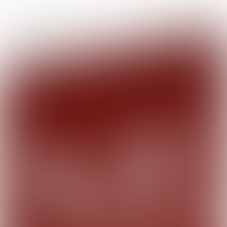

12 min
Goede