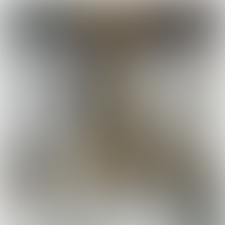
Stel je gaat een nieuw concept
beginnen. Dan wil je natuurlijk je
gasten zo gastvrij mogelijk
ontvangen, maar je wilt ook
succesvol zijn. Nudging kan je daarbij
helpen. Bij elk van de vijf zintuigen
vragen we: wat is de beste nudge?
Tekst: Jelle Steenbergen | Muziek: Relato Pop by Milton - Panth Lab