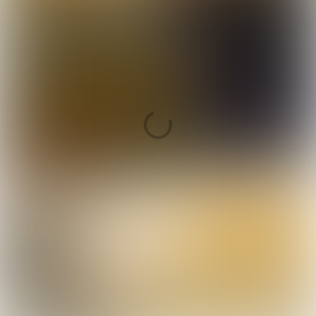
Celebrity chef Eyal Shani brengt met
restaurant Miznon in Tel Aviv streetfood naar
een hoger niveau. Vers gebakken
pitabroodjes met kebab, ratatouille, eieren en
steak gaan over de toonbank. Signature dish
van de Israëlische chef is de geroosterde
bloemkool. Overgoten met olijfolie. 25
minuten roosteren in de oven, serveren met
zeezout. Een delicatesse.
Concepten uit Tel Aviv werden toegelicht op het
Travel Stage van de Food Inspiration DayX. Miznon
was daar een van.