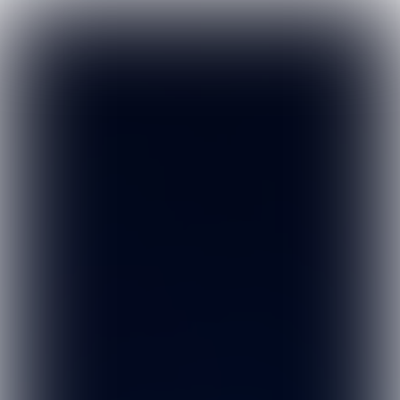

4 min