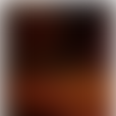

  5 min