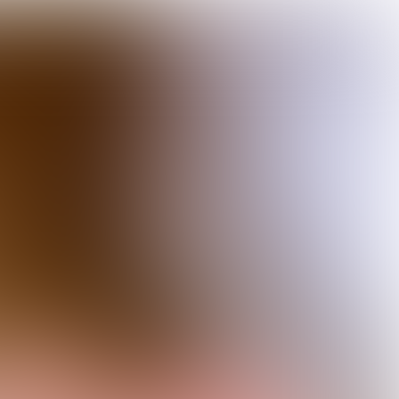

5 min