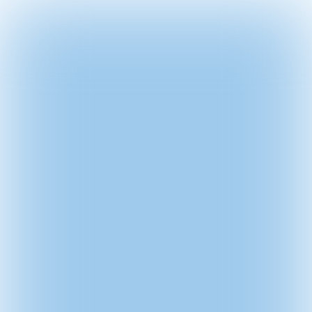

3 min