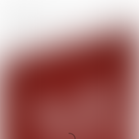

10 min