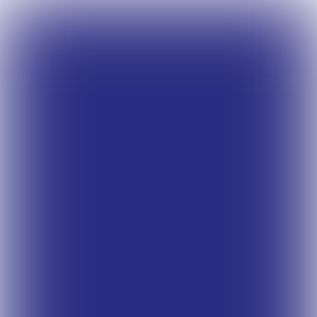

 4 min