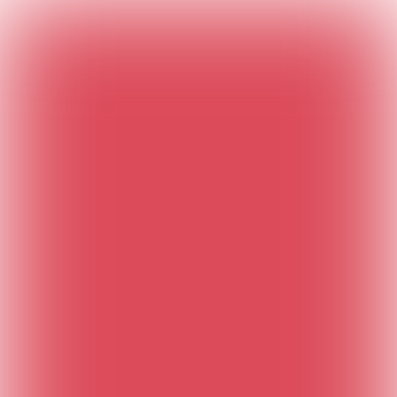

  10 min