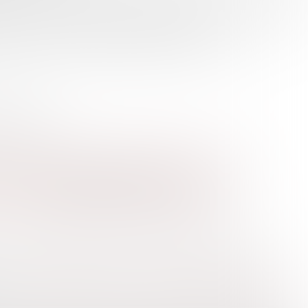

De muziek uit dit magazine terugluisteren? Klik 