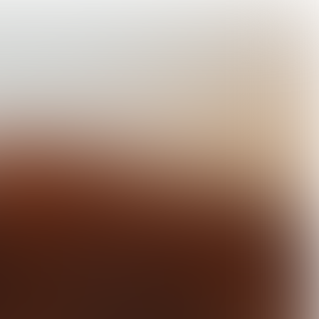

3 min
ZES INNOVATIEVE START-UPS TEGEN (VOEDSEL)VERSPILLING