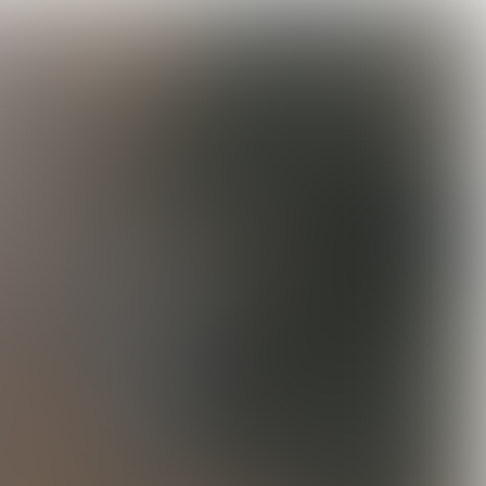

4 min
DE REVOLUTIE VAN SOENIL BAHADOER