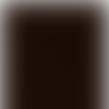

3 min