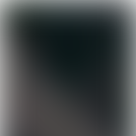

12 min