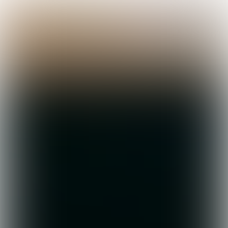

3 min