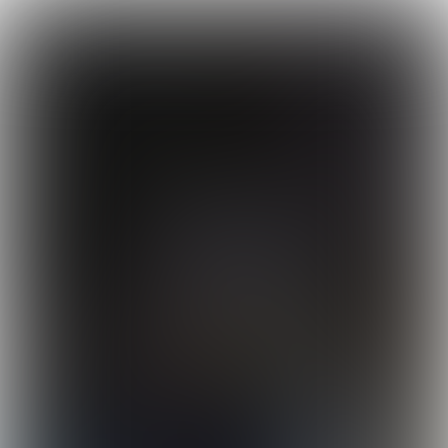

5 min