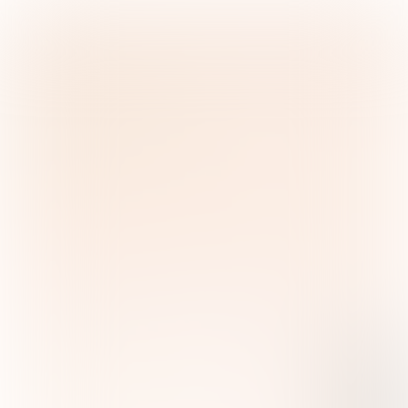

3 min
Lorem ipsum dolor sit amet, consectetuer
adipiscing elit, sed diam nonummy nibh
euismod tincidunt ut laoreet dolore magna
aliquam erat volutpat. Ut wisi enim ad minim
veniam, quis nostrud



Nina Slagmolen

Xiao Er Kong