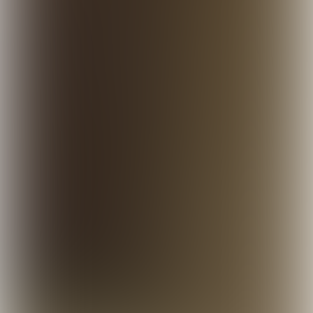

Sheila Struyck

Nina Slagmolen

Wouter Noordijk