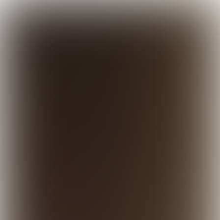

10 min