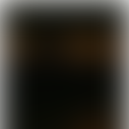

5 min