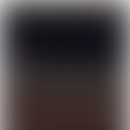

5 min