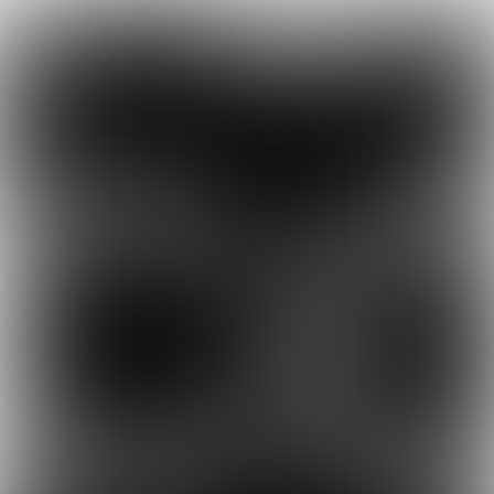

4 min