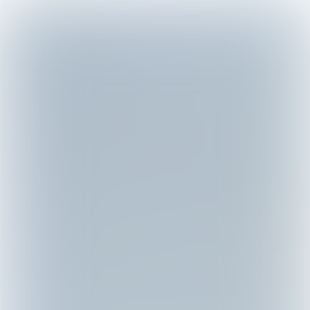

4 min