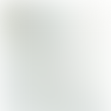

9 min