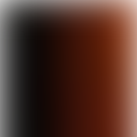

8 min