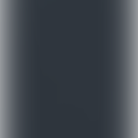

Maaike de Reuver

Nina Slagmolen

Xiao Er Kong