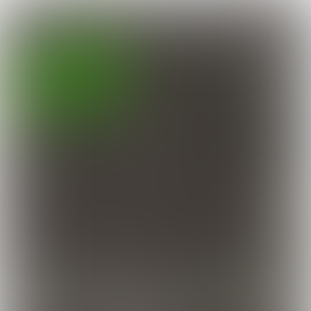

3 min