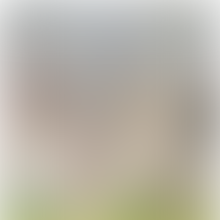

3 min