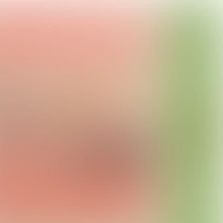

5 min