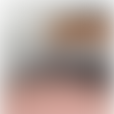

8 min