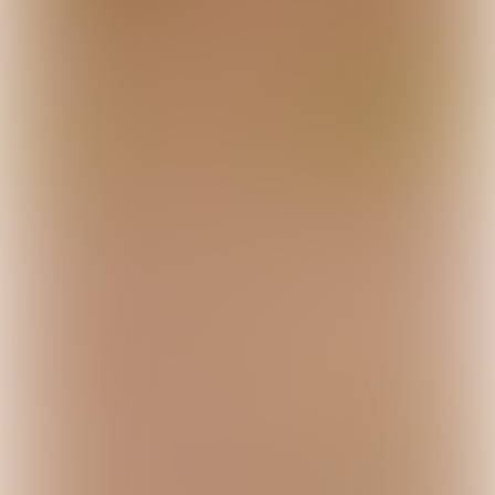

Joost Scholten

Xiao Er Kong