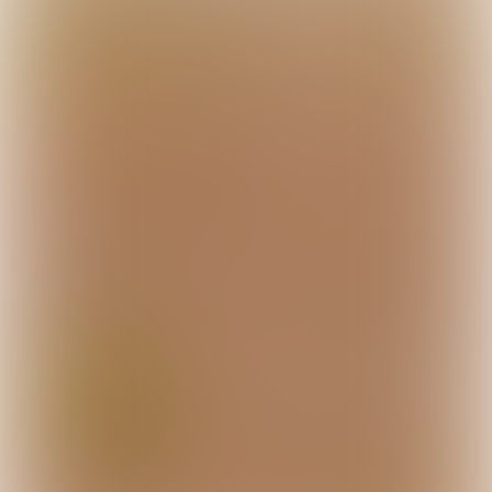
© ERF B.V.