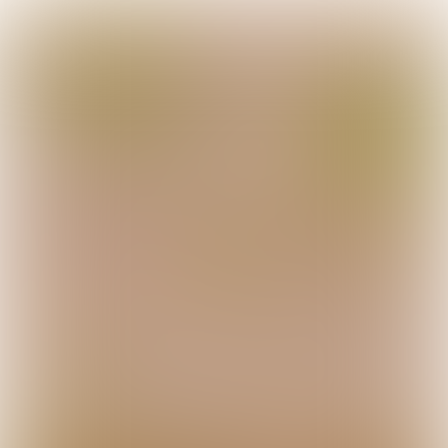

3 min