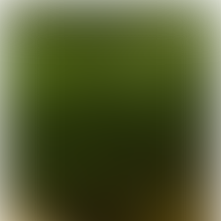

4 min