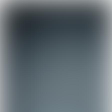

3 min