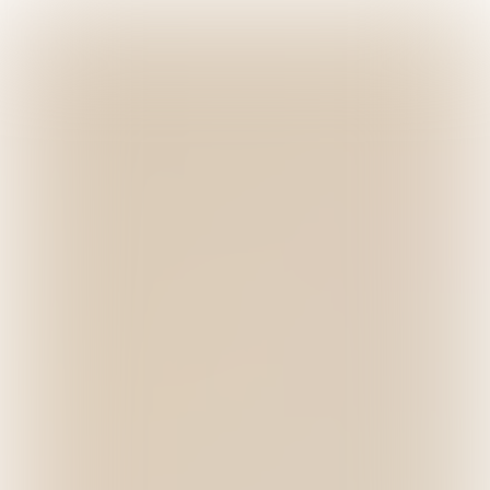

8 min